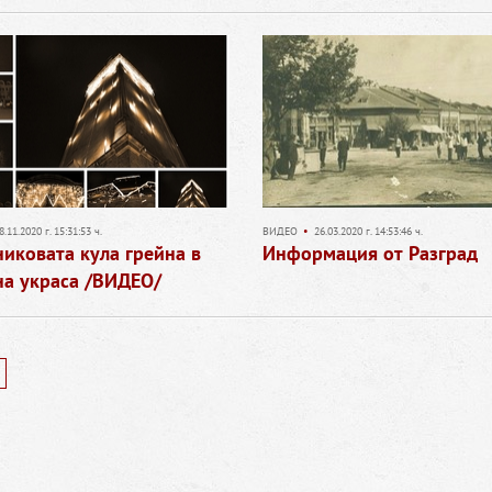
8.11.2020 г. 15:31:53 ч.
ВИДЕО
•
26.03.2020 г. 14:53:46 ч.
иковата кула грейна в
Информация от Разград
на украса /ВИДЕО/