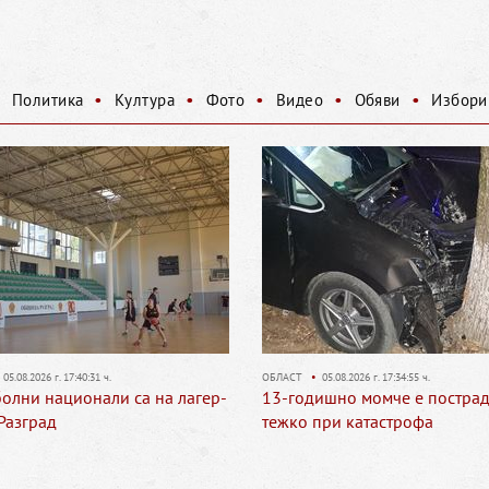
•
•
•
•
•
•
Политика
Култура
Фото
Видео
Обяви
Избори
ОБЛАСТ
•
05.08.2026 г. 17:34:55 ч.
КУЛТУРА
•
03.08.2026 г. 18:21:
13-годишно момче е пострадало
И тази година безп
тежко при катастрофа
в Разград