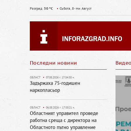
Разград
30 °C
•
Събота, 8- ми Август
Последни новини
Виде
ОБЛАСТ
•
07.08.2026 г. 17:34:58 ч.
Задържаха 75-годишен
наркопласьор
ОБЛАСТ
•
06.08.2026 г. 17:58:21 ч.
Областният управител проведе
работна среща с директора на
Областното пътно управление