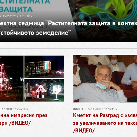
•
15.05.2023 г. 17:19:00 ч.
ектна седмица “Растителната защита в контек
устойчивото земеделие”
8.12.2020 г. 19:24:14 ч.
ВИДЕО
•
24.11.2020 г. 16:59:41 ч.
инна импресия през
Кметът на Разград с изяв
ври /ВИДЕО/
за увеличаването на такс
/ВИДЕО/