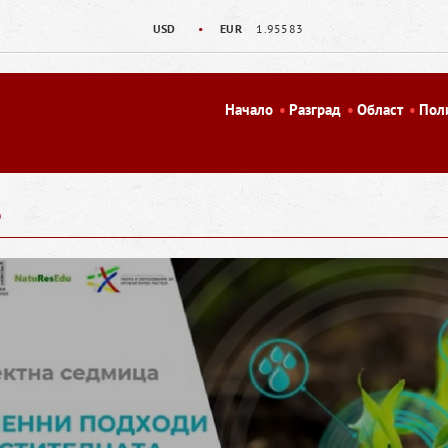
USD
•
EUR
1.95583
Начало
Разград
Област
Пол
о