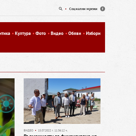
•
Социални мрежи
итика
Култура
Фото
Видео
Обяви
Избори
ВИДЕО
•
15.07.2022 г. 11:36:12 ч.