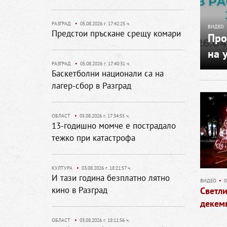
РАЗГРАД
•
05.08.2026 г. 17:42:25 ч.
ВИДЕО
Предстои пръскане срещу комари
Про
на 
РАЗГРАД
•
05.08.2026 г. 17:40:31 ч.
Баскетболни национали са на
лагер-сбор в Разград
ОБЛАСТ
•
05.08.2026 г. 17:34:55 ч.
13-годишно момче е пострадало
тежко при катастрофа
КУЛТУРА
•
03.08.2026 г. 18:21:57 ч.
И тази година безплатно лятно
ВИДЕО
•
0
кино в Разград
Светл
декем
ОБЛАСТ
•
03.08.2026 г. 18:11:56 ч.