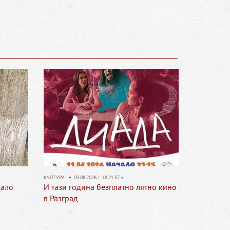
57 ч.
ОБЛАСТ
•
03.08.2026 г. 18:11:56 ч.
латно лятно кино
Свободни работни места в област
Разград към 3 август 2026 г.