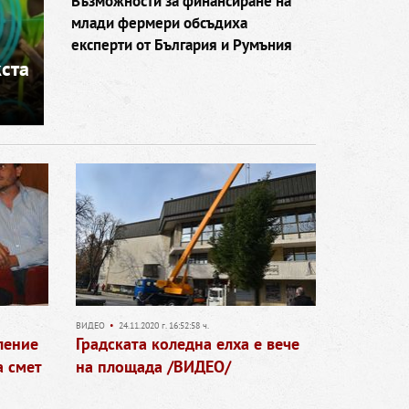
Възможности за финансиране на
млади фермери обсъдиха
експерти от България и Румъния
ста
ВИДЕО
•
24.11.2020 г. 16:52:58 ч.
ление
Градската коледна елха е вече
а смет
на площада /ВИДЕО/