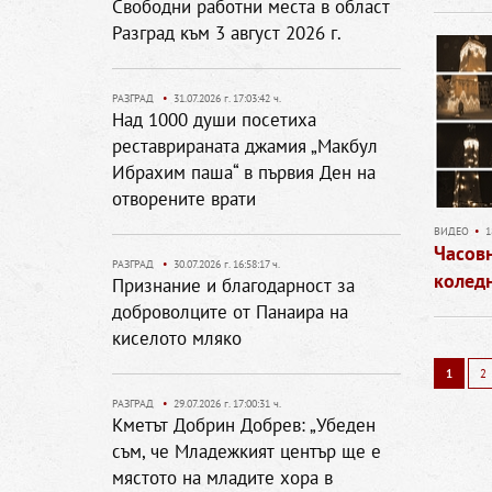
Свободни работни места в област
Разград към 3 август 2026 г.
РАЗГРАД
•
31.07.2026 г. 17:03:42 ч.
Над 1000 души посетиха
реставрираната джамия „Макбул
Ибрахим паша“ в първия Ден на
отворените врати
ВИДЕО
•
1
Часовн
РАЗГРАД
•
30.07.2026 г. 16:58:17 ч.
колед
Признание и благодарност за
доброволците от Панаира на
киселото мляко
1
2
РАЗГРАД
•
29.07.2026 г. 17:00:31 ч.
Кметът Добрин Добрев: „Убеден
съм, че Младежкият център ще е
мястото на младите хора в