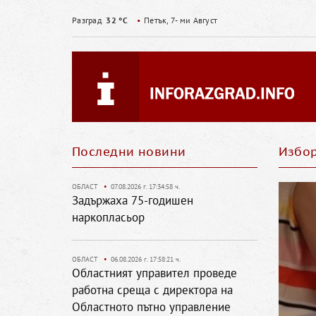
Разград
32 °C
•
Петък, 7- ми Август
Последни новини
Избо
ОБЛАСТ
•
07.08.2026 г. 17:34:58 ч.
Задържаха 75-годишен
наркопласьор
ОБЛАСТ
•
06.08.2026 г. 17:58:21 ч.
Областният управител проведе
работна среща с директора на
Областното пътно управление