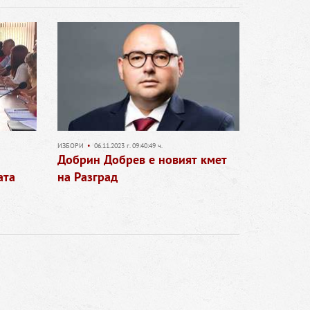
ИЗБОРИ
•
06.11.2023 г. 09:40:49 ч.
Добрин Добрев е новият кмет
ата
на Разград