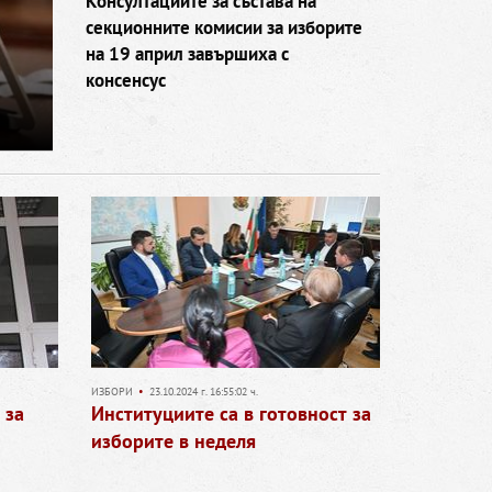
Консултациите за състава на
секционните комисии за изборите
на 19 април завършиха с
консенсус
ИЗБОРИ
•
23.10.2024 г. 16:55:02 ч.
 за
Институциите са в готовност за
изборите в неделя