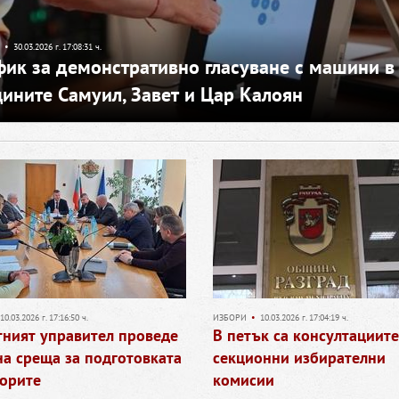
•
30.03.2026 г. 17:08:31 ч.
фик за демонстративно гласуване с машини в
ините Самуил, Завет и Цар Калоян
10.03.2026 г. 17:16:50 ч.
ИЗБОРИ
•
10.03.2026 г. 17:04:19 ч.
тният управител проведе
В петък са консултациите
а среща за подготовката
секционни избирателни
борите
комисии