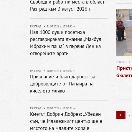
Свободни работни места в област
Разград към 3 август 2026 г.
РАЗГРАД
•
31.07.2026 г. 17:03:42 ч.
Над 1000 души посетиха
реставрираната джамия „Макбул
Ибрахим паша“ в първия Ден на
отворените врати
ИЗБОРИ
•
Прист
РАЗГРАД
•
30.07.2026 г. 16:58:17 ч.
бюлет
Признание и благодарност за
доброволците от Панаира на
киселото мляко
РАЗГРАД
•
29.07.2026 г. 17:00:31 ч.
Кметът Добрин Добрев: „Убеден
1
2
съм, че Младежкият център ще е
мястото на младите хора в