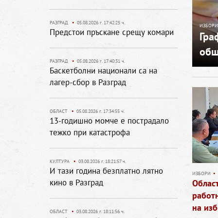
РАЗГРАД
•
05.08.2026 г. 17:42:25 ч.
ИЗБОРИ
Предстои пръскане срещу комари
Гра
общ
РАЗГРАД
•
05.08.2026 г. 17:40:31 ч.
Баскетболни национали са на
лагер-сбор в Разград
ОБЛАСТ
•
05.08.2026 г. 17:34:55 ч.
13-годишно момче е пострадало
тежко при катастрофа
КУЛТУРА
•
03.08.2026 г. 18:21:57 ч.
И тази година безплатно лятно
ИЗБОРИ
•
кино в Разград
Облас
работн
на из
ОБЛАСТ
•
03.08.2026 г. 18:11:56 ч.