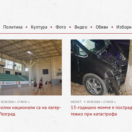
•
•
•
•
•
•
Политика
Култура
Фото
Видео
Обяви
Избори
1 ч.
ОБЛАСТ
•
05.08.2026 г. 17:34:55 ч.
али са на лагер-
13-годишно момче е пострадало
тежко при катастрофа