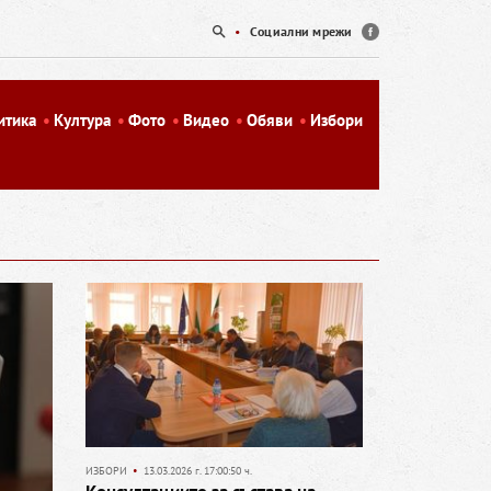
•
Социални мрежи
итика
Култура
Фото
Видео
Обяви
Избори
ИЗБОРИ
•
13.03.2026 г. 17:00:50 ч.