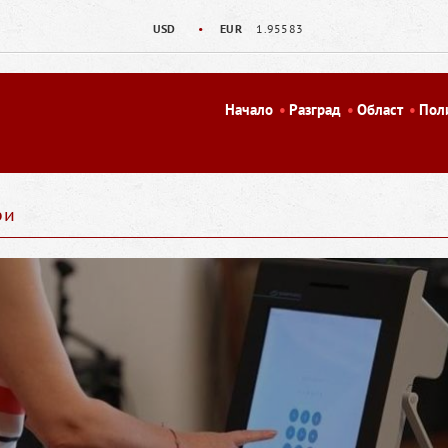
USD
•
EUR
1.95583
Начало
Разград
Област
Пол
ри