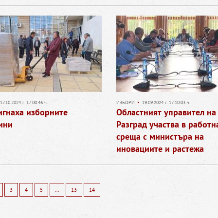
17.10.2024 г. 17:00:46 ч.
ИЗБОРИ
•
19.09.2024 г. 17:10:03 ч.
игнаха изборните
Областният управител на
ини
Разград участва в работн
среща с министъра на
иновациите и растежа
3
4
5
...
13
14