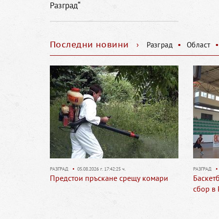
Разград“
Последни новини
›
•
Разград
Област
РАЗГРАД
•
05.08.2026 г. 17:42:25 ч.
РАЗГРАД
•
05.08.2026 г. 17:40:3
Предстои пръскане срещу комари
Баскетболни национ
сбор в Разград