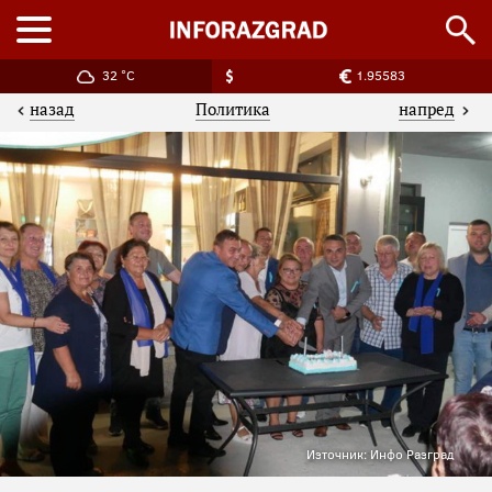
32 °C
1.95583
назад
напред
Политика
Източник: Инфо Разград