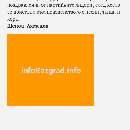
поздравления от партийните лидери , след което
се пристъпи към празненството с песни , танци и
хора.
Шенол Ахмедов