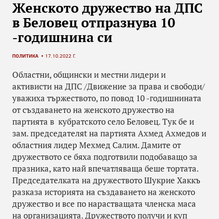
Женското дружество на ДПС
в Беловец отпразнува 10
-годишнина си
ПОЛИТИКА
17.10.2022 Г.
Областни, общински и местни лидери и
активисти на ДПС /Движение за права и свободи/
уважиха тържеството, по повод 10 -годишнината
от създаването на женското дружество на
партията в кубратското село Беловец. Тук бе и
зам. председателяt на партията Ахмед Ахмедов и
областния лидер Мехмед Салим. Дамите от
дружеството се бяха подготвили подобаващо за
празника, като най впечатляваща беше тортата.
Председателката на дружеството Шукрие Хаккъ
разказа историята на създаването на женското
дружество и все по нарастващата членска маса
на организацията. Дружеството получи и куп