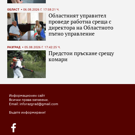
ОБЛАСТ
06.08.2026 Г. 17:58:21 Ч.
Областният управител
проведе работна среща с
директора на Областното
пътно управление
РАЗГРАД
05.08.2026 Г. 17:42:25 Ч.
Предстои пръскане срещу
комари
Информационен сайт
Всички права запазени.
Email: inforazgrad@gmail.com
Бъдете информирани!