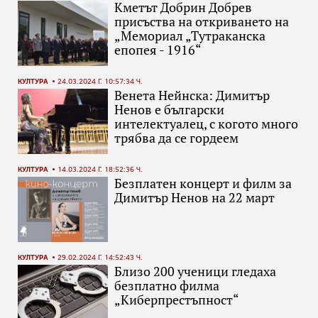
Кметът Добрин Добрев
присъства на откриването на
„Мемориал „Тутраканска
епопея - 1916“
КУЛТУРА
24.03.2024 Г. 10:57:34 Ч.
Венета Нейнска: Димитър
Ненов е български
интелектуалец, с когото много
трябва да се гордеем
КУЛТУРА
14.03.2024 Г. 18:52:36 Ч.
Безплатен концерт и филм за
Димитър Ненов на 22 март
КУЛТУРА
29.02.2024 Г. 14:52:43 Ч.
Близо 200 ученици гледаха
безплатно филма
„Киберпрестъпност“