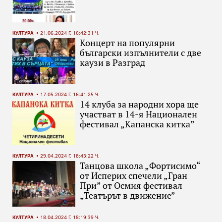
КУЛТУРА
21.06.2024 Г. 16:42:31 Ч.
Концерт на популярни
български изпълнители с две
каузи в Разград
КУЛТУРА
17.05.2024 Г. 16:41:25 Ч.
14 клуба за народни хора ще
участват в 14-я Национален
фестивал „Капанска китка”
КУЛТУРА
29.04.2024 Г. 18:43:22 Ч.
Танцова школа „Фортисимо“
от Исперих спечели „Гран
При” от Осмия фестивал
„Театърът в движение”
КУЛТУРА
18.04.2024 Г. 18:19:39 Ч.