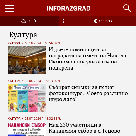
33 °C
1.95583
Култура
КУЛТУРА
16.10.2024 Г. 16:56:02 Ч.
И двете номинации за
наградата на името на Никола
Икономов получиха пълна
подкрепа
КУЛТУРА
02.08.2024 Г. 19:13:09 Ч.
Събират снимки за петия
фотоконкурс „Моето различно
щуро лято"
КУЛТУРА
03.07.2024 Г. 18:32:35 Ч.
Над 250 участници в
Капанския събор в с. Гецово