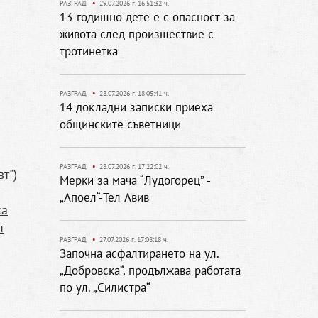
РАЗГРАД
•
29.07.2026 г. 16:51:32 ч.
13-годишно дете е с опасност за
живота след произшествие с
тротинетка
РАЗГРАД
•
28.07.2026 г. 18:05:41 ч.
14 докладни записки приеха
общинските съветници
РАЗГРАД
•
28.07.2026 г. 17:22:02 ч.
т")
Мерки за мача “Лудогорец” -
„Апоел“-Тел Авив
ка
т
РАЗГРАД
•
27.07.2026 г. 17:08:18 ч.
Започна асфалтирането на ул.
„Добровска“, продължава работата
по ул. „Силистра“