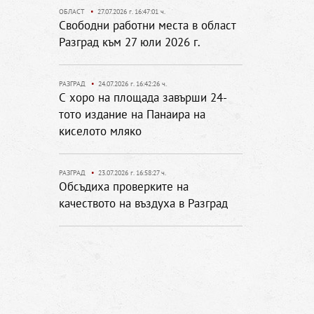
ОБЛАСТ
•
27.07.2026 г. 16:47:01 ч.
Свободни работни места в област
Разград към 27 юли 2026 г.
РАЗГРАД
•
24.07.2026 г. 16:42:26 ч.
С хоро на площада завърши 24-
тото издание на Панаира на
киселото мляко
РАЗГРАД
•
23.07.2026 г. 16:58:27 ч.
Обсъдиха проверките на
качеството на въздуха в Разград