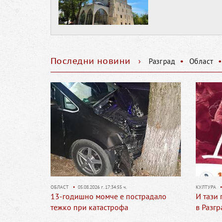
Последни новини
›
•
Разград
Област
КУЛТУРА
•
03.08.2026 г. 18:21:57 ч.
ОБЛАСТ
•
радало
И тази година безплатно лятно кино
Свобод
в Разград
Разград