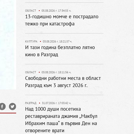
ОБЛАСТ
•
05.08.2026 г. 17:34:55 ч.
13-годишно момче е пострадало
тежко при катастрофа
КУЛТУРА
•
03.08.2026 г. 18:21:57 ч.
И тази година безплатно лятно
кино в Разград
ОБЛАСТ
•
03.08.2026 г. 18:11:56 ч.
Свободни работни места в област
Разград към 3 август 2026 г.
РАЗГРАД
•
31.07.2026 г. 17:03:42 ч.
Над 1000 души посетиха
реставрираната джамия „Макбул
Ибрахим паша“ в първия Ден на
отворените врати