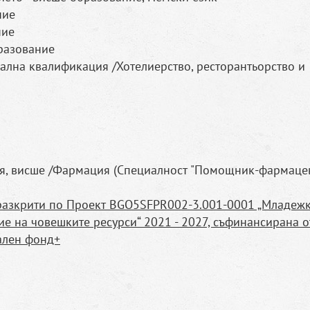
ние
ние
бразование
ална квалификация /Хотелиерство, ресторантьорство и
, висше /Фармация (Специалност "Помощник-фармацев
 разкрити по Проект BGО5SFPR002-3.001-0001 „Младеж
ие на човешките ресурси“ 2021 - 2027, съфинансирана о
ален фонд+