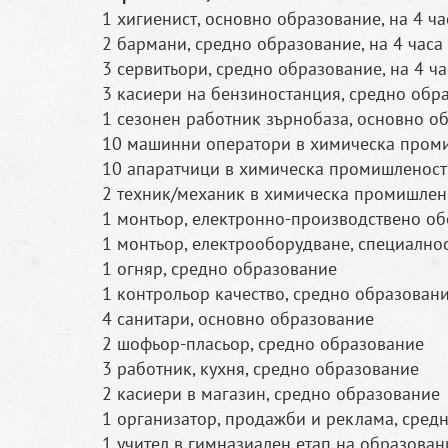
1 хигиенист, основно образование, на 4 ча
2 бармани, средно образование, на 4 часа
3 сервитьори, средно образование, на 4 ча
3 касиери на бензиностанция, средно обр
1 сезонен работник зърнобаза, основно о
10 машинни оператори в химическа проми
10 апаратчици в химическа промишленост
2 техник/механик в химическа промишлен
1 монтьор, електронно-производствено об
1 монтьор, електрооборудване, специалнос
1 огняр, средно образование
1 контрольор качество, средно образовани
4 санитари, основно образование
2 шофьор-пласьор, средно образование
3 работник, кухня, средно образование
2 касиери в магазин, средно образование
1 организатор, продажби и реклама, средн
1 учител в гимназиален етап на образован