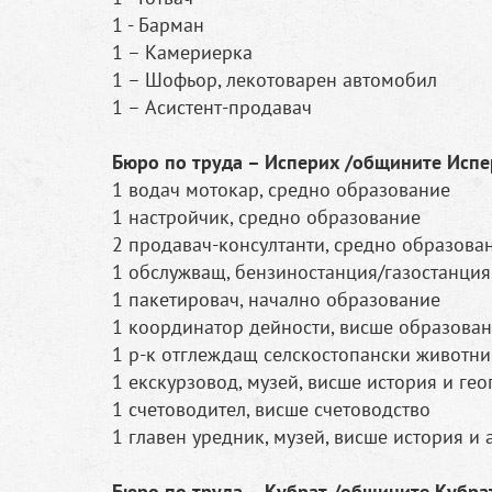
1 - Барман
1 – Камериерка
1 – Шофьор, лекотоварен автомобил
1 – Асистент-продавач
Бюро по труда – Исперих /общините Испе
1 водач мотокар, средно образование
1 настройчик, средно образование
2 продавач-консултанти, средно образова
1 обслужващ, бензиностанция/газостанция
1 пакетировач, начално образование
1 координатор дейности, висше образова
1 р-к отглеждащ селскостопански животни
1 екскурзовод, музей, висше история и г
1 счетоводител, висше счетоводство
1 главен уредник, музей, висше история и
Бюро по труда – Кубрат /общините Кубрат