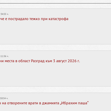
:34:55 ч.
е е пострадало тежко при катастрофа
:11:56 ч.
 места в област Разград към 3 август 2026 г.
:58:54 ч.
 на отворените врати в джамията „Ибрахим паша“