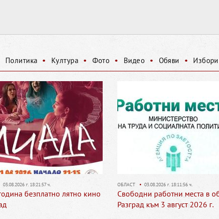
•
•
•
•
•
•
Политика
Култура
Фото
Видео
Обяви
Избори
03.08.2026 г. 18:11:56 ч.
РАЗГРАД
•
31.07.2026 г. 17:03:42 ч.
ни работни места в област
Над 1000 души посетиха
 към 3 август 2026 г.
реставрираната джамия „Мак
Ибрахим паша“ в първия Ден