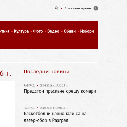
•
Социални мрежи
итика
Култура
Фото
Видео
Обяви
Избори
 г.
Последни новини
РАЗГРАД
•
05.08.2026 г. 17:42:25 ч.
Предстои пръскане срещу комари
РАЗГРАД
•
05.08.2026 г. 17:40:31 ч.
Баскетболни национали са на
лагер-сбор в Разград