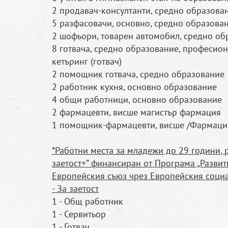
2 продавач-консултанти, средно образова
5 разфасовачи, основно, средно образова
2 шофьори, товарен автомобил, средно о
8 готвача, средно образование, професион
кетъринг (готвач)
2 помощник готвача, средно образование
2 работник кухня, основно образование
4 общи работници, основно образование
2 фармацевти, висше магистър фармация
1 помощник-фармацевти, висше /Фармация
*Работни места за младежи до 29 години,
заетост+” финансиран от Програма „Развит
Европейския съюз чрез Европейския соци
- За заетост
1 - Общ работник
1 - Сервитьор
1 - Готвач