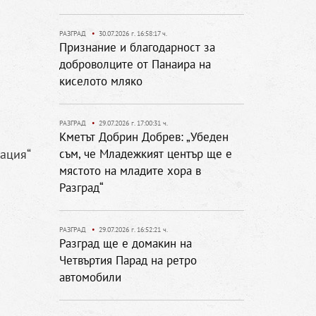
РАЗГРАД
•
30.07.2026 г. 16:58:17 ч.
Признание и благодарност за
доброволците от Панаира на
киселото мляко
РАЗГРАД
•
29.07.2026 г. 17:00:31 ч.
Кметът Добрин Добрев: „Убеден
зация“
съм, че Младежкият център ще е
мястото на младите хора в
Разград“
РАЗГРАД
•
29.07.2026 г. 16:52:21 ч.
Разград ще е домакин на
Четвъртия Парад на ретро
автомобили