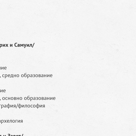
рих и Самуил/
ние
, средно образование
ние
, основно образование
еография/философия
 архелогия
 и Завет/