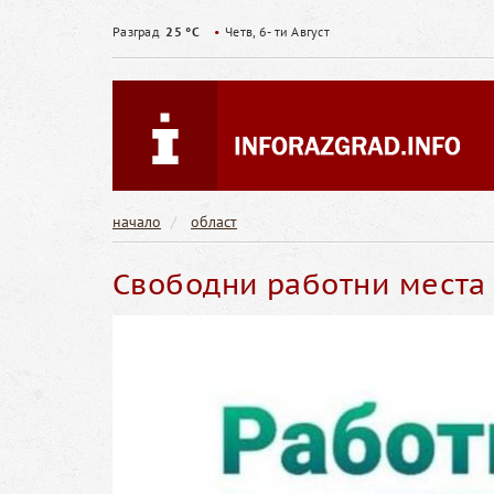
Разград
25 °C
•
Четв, 6- ти Август
начало
област
Свободни работни места в