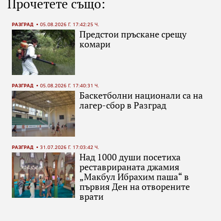
Прочетете също:
РАЗГРАД
05.08.2026 Г. 17:42:25 Ч.
Предстои пръскане срещу
комари
РАЗГРАД
05.08.2026 Г. 17:40:31 Ч.
Баскетболни национали са на
лагер-сбор в Разград
РАЗГРАД
31.07.2026 Г. 17:03:42 Ч.
Над 1000 души посетиха
реставрираната джамия
„Макбул Ибрахим паша“ в
първия Ден на отворените
врати