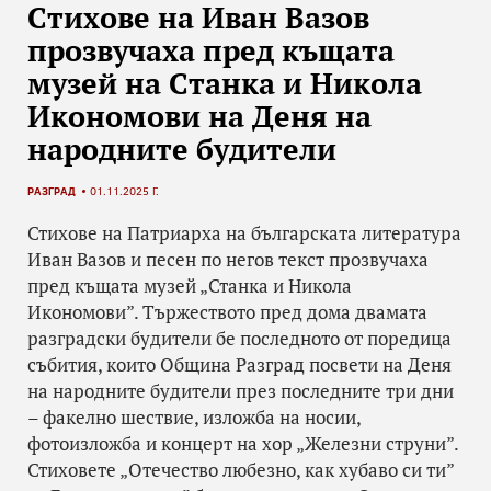
Стихове на Иван Вазов
прозвучаха пред къщата
музей на Станка и Никола
Икономови на Деня на
народните будители
РАЗГРАД
01.11.2025 Г.
Стихове на Патриарха на българската литература
Иван Вазов и песен по негов текст прозвучаха
пред къщата музей „Станка и Никола
Икономови”. Тържеството пред дома двамата
разградски будители бе последното от поредица
събития, които Община Разград посвети на Деня
на народните будители през последните три дни
– факелно шествие, изложба на носии,
фотоизложба и концерт на хор „Железни струни”.
Стиховете „Отечество любезно, как хубаво си ти”