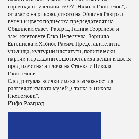
гирлянда от ученици от ОУ „Никола Икономов”, а
от името на ръководството на Община Разград
венец и цветя поднесоха председателят на
Общински съвет-Разград Галина Георгиева и
зам.-кметовете Елка Неделчева, Зорница
Евгениева и Хабибе Расим. Представители на
училища, културни институти, политически
партии и граждани също поставиха венци и цветя
пред паметната плоча на Станка и Никола
Икономови.
След ритуала всички имаха възможност да
разгледат къщата музей „Станка и Никола
Икономови”.
Инфо Разград