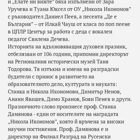
и „Елате ни вижте” бяха изпълнени от Зара
Уручева и Туана Юксел от ОУ „Никола Икономов”
с ръководител Даниел Пеев, а песента „Де е
България” – от Илкай Чауш от класа по поп пеене
в ЦПЛР Център за работа с деца с вокален
педагог Свилена Дечева.
Историята на вдъхновяващия духовен празник,
отбелязван от 106 години, припомни директорът
на Регионалния исторически музей Таня
Тодорова. Тя изтъкна и имена на разградски
будители с принос в развитието на
образователното дело, културата и науката:
Станка и Никола Икономови, Димитър Ненов,
Анани Явашев, Димо Хранов, Боян Пенев и други.
Празничното слово произнесе проф. Станка
Дамянова - един от носителите на наградата
„Никола Икономов”, която й връчена за високи
научни постижения. Проф. Дамянова е и
директор на Филиал Разград на Русенски