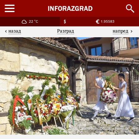
22 °C
1.95583
назад
напред
Разград
Източник: Община Разград