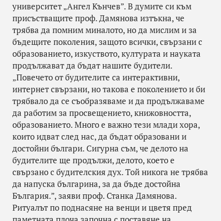
университет „Ангел Кънчев”. В думите си към
присъстващите проф. Дамянова изтъкна, че
трябва да помним миналото, но да мислим и за
бъдещите поколения, защото всички, свързани с
образованието, изкуството, културата и науката
продължават да бъдат нашите будители.
„Повечето от будителите са интерактивни,
интернет свързани, но такова е поколението и би
трябвало да се съобразяваме и да продължаваме
да работим за просвещението, книжовността,
образованието. Много е важно тези млади хора,
които идват след нас, да бъдат образовани и
достойни българи. Сигурна съм, че делото на
будителите ще продължи, делото, което е
свързано с будителския дух. Той никога не трябва
да напуска българина, за да бъде достойна
България.”, заяви проф. Станка Дамянова.
Ритуалът по поднасяне на венци и цветя пред
паметната плоча започна с поставяне на