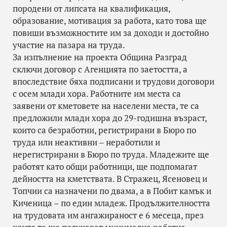
породени от липсата на квалификация,
образование, мотивация за работа, като това ще
повиши възможностите им за доходи и достойно
участие на пазара на труда.
За изпълнение на проекта Община Разград
сключи договор с Агенцията по заетостта, а
впоследствие бяха подписани и трудови договори
с осем млади хора. Работните им места са
заявени от кметовете на населени места, те са
предложили млади хора до 29-годишна възраст,
които са безработни, регистрирани в Бюро по
труда или неактивни – неработили и
нерегистрирани в Бюро по труда. Младежите ще
работят като общи работници, ще подпомагат
дейността на кметствата. В Стражец, Ясеновец и
Топчии са назначени по двама, а в Побит камък и
Киченица – по един младеж. Продължителността
на трудовата им ангажираност е 6 месеца, през