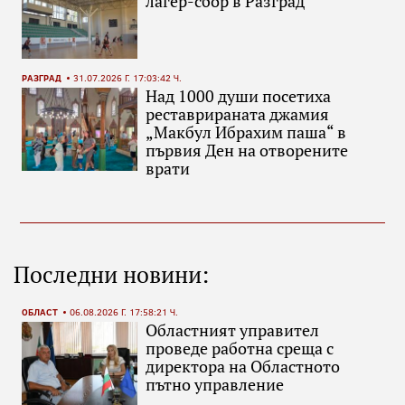
лагер-сбор в Разград
РАЗГРАД
31.07.2026 Г. 17:03:42 Ч.
Над 1000 души посетиха
реставрираната джамия
„Макбул Ибрахим паша“ в
първия Ден на отворените
врати
Последни новини:
ОБЛАСТ
06.08.2026 Г. 17:58:21 Ч.
Областният управител
проведе работна среща с
директора на Областното
пътно управление