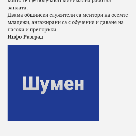
които те ще получават минимална работна
заплата.
Двама общински служители са ментори на осемте
младежи, ангажирани са с обучение и даване на
насоки и препоръки.
Инфо Разград