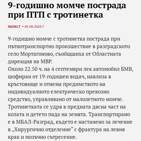
9-годишно момче пострада
при ПТП с тротинетка
ОБЛАСТ
05.09.2025 Г.
9-годишно момче с тротинетка пострада при
пътнотранспортно произшествие в разградското
село Мортагоново, съобщшиха от Областната
дирекция на МВР.
Около 22.50 ч. на 4 септември лек автомобил БМВ,
шофиран от 19-годишен водач, навлиза в
кръстовище и отнема предимството на
индивидуалното електрическо превозно
средство, управлявано от малолетното момче.
Тротинетката се удря в предната дясна част на
колата и детето пада на земята. Транспортирано
е в МБАЛ-Разград, където е настанено за лечение
в „Хирургично отделение“ с фрактура на левия
крак и мозъчно сътресение.