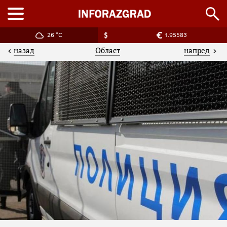
26 °C
1.95583
назад
напред
Област