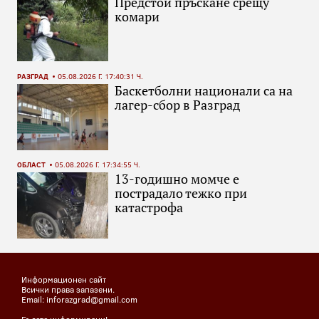
Предстои пръскане срещу
комари
РАЗГРАД
05.08.2026 Г. 17:40:31 Ч.
Баскетболни национали са на
лагер-сбор в Разград
ОБЛАСТ
05.08.2026 Г. 17:34:55 Ч.
13-годишно момче е
пострадало тежко при
катастрофа
Информационен сайт
Всички права запазени.
Email: inforazgrad@gmail.com
Бъдете информирани!