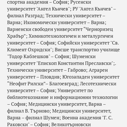
спортна академия – София; Русенски
университет "Ангел Кънчев"; РУ "Ангел Кънчев" –
филиал Разград; Технически университет –
Варна; Икономически университет – Варна;
Варненски свободен университет “Черноризец
Храбър”; Химикотехнологичен и металургичен
университет – София; Софийски университет "Св.
Климент Охридски"; Висше транспортно училище
"Тодор Каблешков" – София; Шуменски
университет "Епископ Константин Преславски";.
Технически университет – Габрово; Аграрен
университет – Пловдив; Югозападен университет
“Неофит Рилски”– Благоевград; Лесотехнически
университет – София; Университет по
библиотекознание и информационни технологии
– София; Медицински университет, Варна –
филиал В. Търново; Медицински университет,
Варна – филиал Шумен; Военна академия "Г. С.
Раковски" – София; Великотърновски