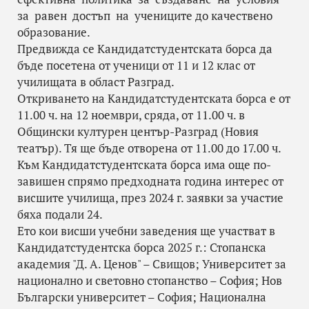
за равен достъп на учениците до качествено
образование.
Предвижда се Кандидатстудентската борса да
бъде посетена от ученици от 11 и 12 клас от
училищата в област Разград.
Откриването на Кандидатстудентската борса е от
11.00 ч. на 12 ноември, сряда, от 11.00 ч. в
Общински културен център-Разград (Новия
театър). Тя ще бъде отворена от 11.00 до 17.00 ч.
Към Кандидатстудентската борса има още по-
завишен спрямо предходната година интерес от
висшите училища, през 2024 г. заявки за участие
бяха подали 24.
Ето кои висши учебни заведения ще участват в
Кандидатстудентска борса 2025 г.: Стопанска
академия "Д. А. Ценов" – Свищов; Университет за
национално и световно стопанство – София; Нов
Български университет – София; Национална