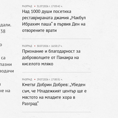
РАЗГРАД
•
31.07.2026 г. 17:03:42 ч.
Над 1000 души посетиха
реставрираната джамия „Макбул
Ибрахим паша“ в първия Ден на
адали.
отворените врати
138
о
РАЗГРАД
•
30.07.2026 г. 16:58:17 ч.
Признание и благодарност за
 са
доброволците от Панаира на
киселото мляко
дпазни
 водачи
РАЗГРАД
•
29.07.2026 г. 17:00:31 ч.
и
Кметът Добрин Добрев: „Убеден
не на
съм, че Младежкият център ще е
мястото на младите хора в
Разград“