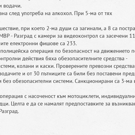
и водачи.
ана след употреба на алкохол. При 5-ма от тях
ествие, при което 2-ма души са загинали, а 8 са постр
МВР - Разград с камери за видеоконтрол са засечени 1
ите електронни фишове са 233.
 полицейска операция по безопасност на движението п
нтролни действия бяха обезопасителните средства -
стеми, колани и каски. Проверените превозни средства
 водачите и от 30 пътниците са били без поставени пре
ни без обезопасителни системи. Санкционирани са 3-ма
 операция с насоченост към мотоциклети, индивидуалн
ци. Целта е да се намалят предпоставките за възниква
Разград.