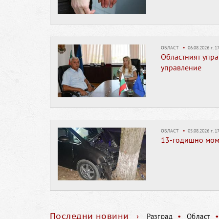
ОБЛАСТ
•
06.08.2026 г. 17
Областният упра
управление
ОБЛАСТ
•
05.08.2026 г. 17
13-годишно момч
Последни новини
›
•
Разград
Област