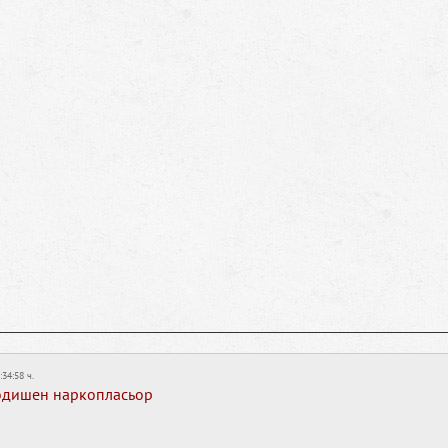
:34:58 ч.
одишен наркопласьор