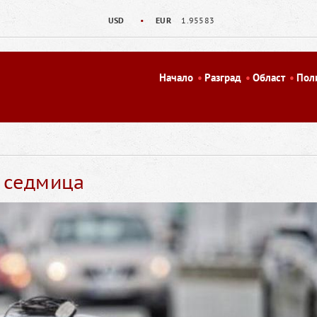
USD
•
EUR
1.95583
Начало
Разград
Област
Пол
 седмица