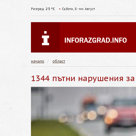
Разград
23 °C
•
Събота, 8- ми Август
начало
област
1344 пътни нарушения за