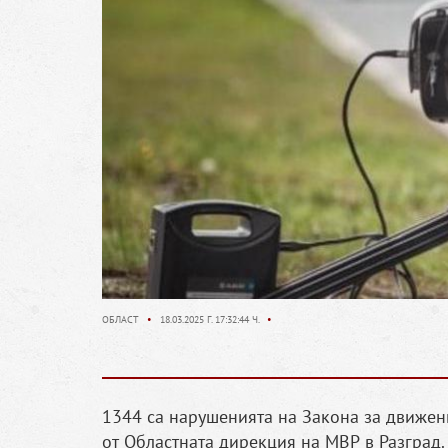
ОБЛАСТ
•
18.03.2025 Г. 17:32:44 Ч.
•
1344 са нарушенията на Закона за движен
от Областната дирекция на МВР в Разград. 