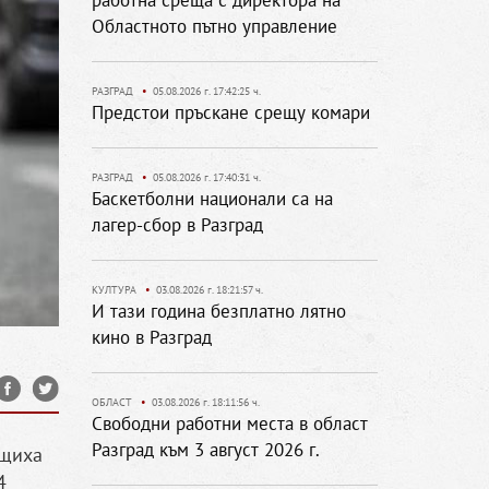
работна среща с директора на
Областното пътно управление
РАЗГРАД
•
05.08.2026 г. 17:42:25 ч.
Предстои пръскане срещу комари
РАЗГРАД
•
05.08.2026 г. 17:40:31 ч.
Баскетболни национали са на
лагер-сбор в Разград
КУЛТУРА
•
03.08.2026 г. 18:21:57 ч.
И тази година безплатно лятно
кино в Разград
ОБЛАСТ
•
03.08.2026 г. 18:11:56 ч.
Свободни работни места в област
Разград към 3 август 2026 г.
бщиха
4