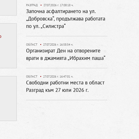
РАЗГРАД
•
27.07.2026 г. 17:08:18 ч.
Започна асфалтирането на ул.
„Добровска“, продължава работата
по ул. „Силистра“
о
ОБЛАСТ
•
27.07.2026 г. 16:58:54 ч.
Организират Ден на отворените
врати в джамията „Ибрахим паша“
ОБЛАСТ
•
27.07.2026 г. 16:47:01 ч.
Свободни работни места в област
Разград към 27 юли 2026 г.