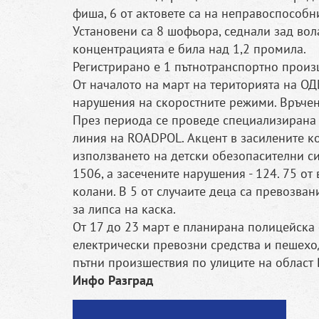
фиша, 6 от актовете са на неправоспособн
Установени са 8 шофьора, седнали зад вол
концентрацията е била над 1,2 промила.
Регистрирано е 1 пътнотранспортно произш
От началото на март на територията на ОД
нарушения на скоростните режими. Връчен
През периода се проведе специализирана
линия на ROADPOL. Акцент в засилените ко
използването на детски обезопасителни си
1506, а засечените нарушения - 124. 75 от
колани. В 5 от случаите деца са превозва
за липса на каска.
От 17 до 23 март е планирана полицейска
електрически превозни средства и пешеход
пътни произшествия по улиците на област 
Инфо Разград