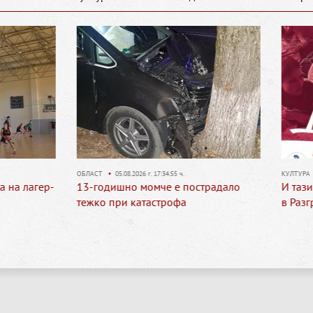
05.08.2026 г. 17:34:55 ч.
КУЛТУРА
•
03.08.2026 г. 18:21:57 ч.
ишно момче е пострадало
И тази година безплатно лят
при катастрофа
в Разград