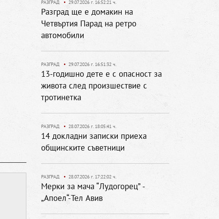
РАЗГРАД
•
29.07.2026 г. 16:52:21 ч.
Разград ще е домакин на
Четвъртия Парад на ретро
автомобили
РАЗГРАД
•
29.07.2026 г. 16:51:32 ч.
13-годишно дете е с опасност за
живота след произшествие с
тротинетка
РАЗГРАД
•
28.07.2026 г. 18:05:41 ч.
14 докладни записки приеха
общинските съветници
РАЗГРАД
•
28.07.2026 г. 17:22:02 ч.
Мерки за мача “Лудогорец” -
„Апоел“-Тел Авив