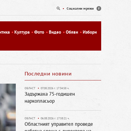
•
Социални мрежи
итика
Култура
Фото
Видео
Обяви
Избори
Последни новини
ОБЛАСТ
•
07.08.2026 г. 17:34:58 ч.
Задържаха 75-годишен
наркопласьор
ОБЛАСТ
•
06.08.2026 г. 17:58:21 ч.
Областният управител проведе