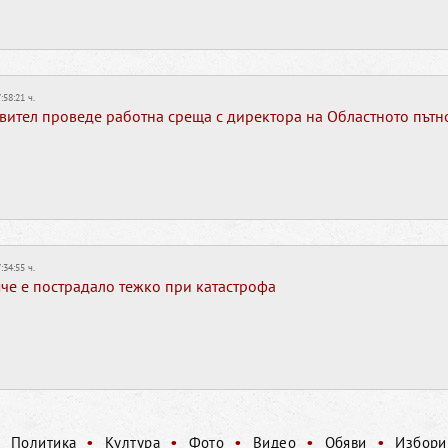
:58:21 ч.
вител проведе работна среща с директора на Областното пътн
:34:55 ч.
е е пострадало тежко при катастрофа
•
•
•
•
•
•
Политика
Култура
Фото
Видео
Обяви
Избори