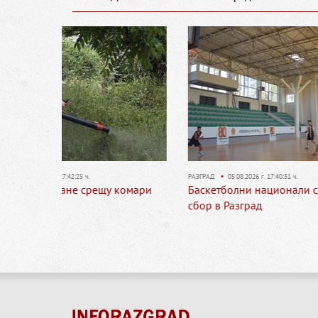
РАЗГРАД
•
05.08.2026 г. 17:40:31 ч.
ОБЛАСТ
•
 комари
Баскетболни национали са на лагер-
13-год
сбор в Разград
тежко 