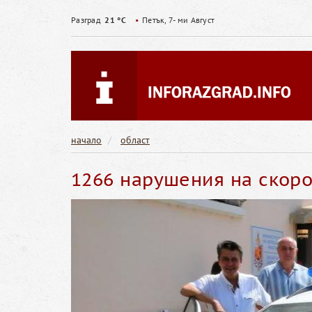
Разград
21 °C
•
Петък, 7- ми Август
начало
област
1266 нарушения на скоро