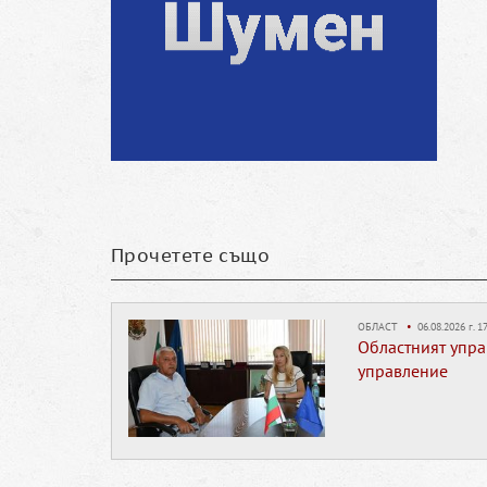
Прочетете също
ОБЛАСТ
•
06.08.2026 г. 17
Областният упра
управление