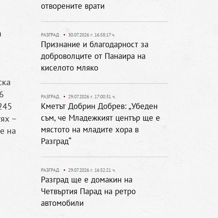
отворените врати
а
РАЗГРАД
•
30.07.2026 г. 16:58:17 ч.
Признание и благодарност за
доброволците от Панаира на
киселото мляко
ска
6
РАЗГРАД
•
29.07.2026 г. 17:00:31 ч.
245
Кметът Добрин Добрев: „Убеден
съм, че Младежкият център ще е
ях –
мястото на младите хора в
е на
Разград“
РАЗГРАД
•
29.07.2026 г. 16:52:21 ч.
Разград ще е домакин на
Четвъртия Парад на ретро
автомобили