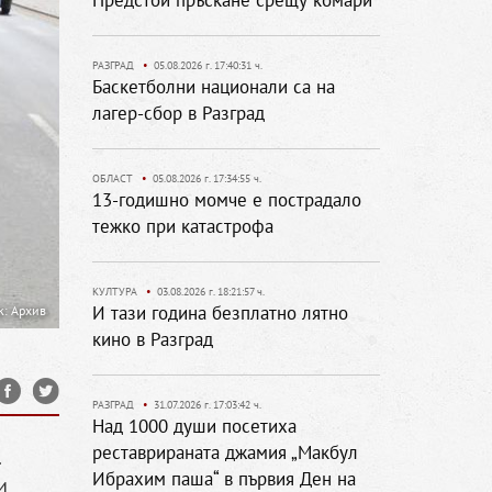
Предстои пръскане срещу комари
РАЗГРАД
•
05.08.2026 г. 17:40:31 ч.
Баскетболни национали са на
лагер-сбор в Разград
ОБЛАСТ
•
05.08.2026 г. 17:34:55 ч.
13-годишно момче е пострадало
тежко при катастрофа
КУЛТУРА
•
03.08.2026 г. 18:21:57 ч.
И тази година безплатно лятно
к: Архив
кино в Разград
РАЗГРАД
•
31.07.2026 г. 17:03:42 ч.
Над 1000 души посетиха
реставрираната джамия „Макбул
.
Ибрахим паша“ в първия Ден на
и