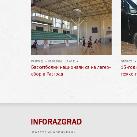
ОБЛАСТ
•
05.08.2026 г. 17:34:55 ч.
КУЛТУРА
 на лагер-
13-годишно момче е пострадало
И тази
тежко при катастрофа
в Разгр