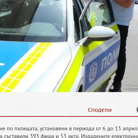
Източни
Сподели
е по пътищата, установени в периода от 6 до 13 април
 съставили 393 фиша и 53 акта. Издадените електронн