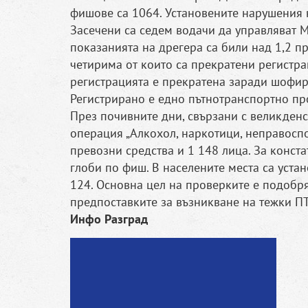
фишове са 1064. Установените нарушения 
Засечени са седем водачи да управляват М
показанията на дрегера са били над 1,2 п
четирима от които са прекратени регистра
регистрацията е прекратена заради шофир
Регистрирано е едно пътнотранспортно пр
През почивните дни, свързани с великден
операция „Алкохол, наркотици, неправоспо
превозни средства и 1 148 лица. За конст
глоби по фиш. В населените места са уста
124. Основна цел на проверките е подобр
предпоставките за възникване на тежки П
Инфо Разград