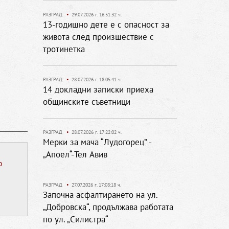
РАЗГРАД
•
29.07.2026 г. 16:51:32 ч.
13-годишно дете е с опасност за
живота след произшествие с
тротинетка
РАЗГРАД
•
28.07.2026 г. 18:05:41 ч.
14 докладни записки приеха
общинските съветници
РАЗГРАД
•
28.07.2026 г. 17:22:02 ч.
Мерки за мача “Лудогорец” -
„Апоел“-Тел Авив
о
РАЗГРАД
•
27.07.2026 г. 17:08:18 ч.
Започна асфалтирането на ул.
„Добровска“, продължава работата
по ул. „Силистра“