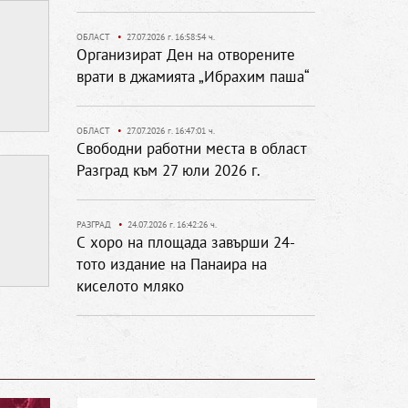
ОБЛАСТ
•
27.07.2026 г. 16:58:54 ч.
Организират Ден на отворените
врати в джамията „Ибрахим паша“
ОБЛАСТ
•
27.07.2026 г. 16:47:01 ч.
Свободни работни места в област
Разград към 27 юли 2026 г.
РАЗГРАД
•
24.07.2026 г. 16:42:26 ч.
С хоро на площада завърши 24-
тото издание на Панаира на
киселото мляко