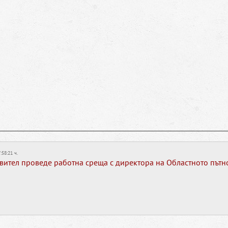
:58:21 ч.
вител проведе работна среща с директора на Областното пътн