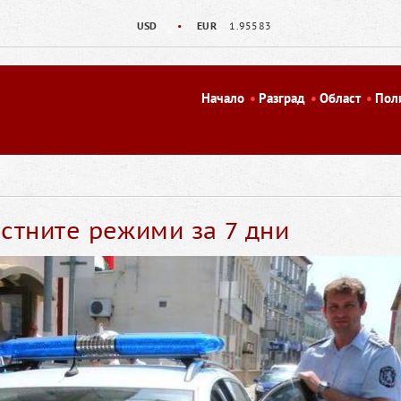
USD
•
EUR
1.95583
Начало
Разград
Област
Пол
стните режими за 7 дни