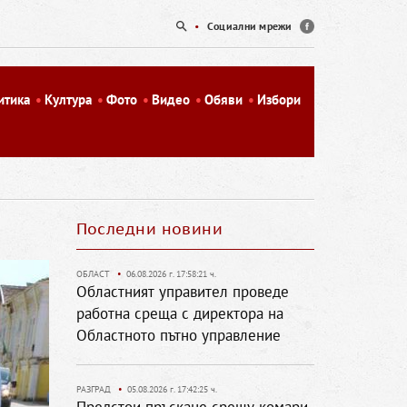
•
Социални мрежи
итика
Култура
Фото
Видео
Обяви
Избори
Последни новини
ОБЛАСТ
•
06.08.2026 г. 17:58:21 ч.
Областният управител проведе
работна среща с директора на
Областното пътно управление
РАЗГРАД
•
05.08.2026 г. 17:42:25 ч.