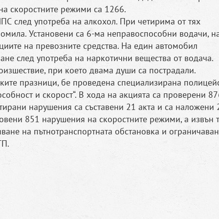
на скоростните режими са 1266.
ПС след употреба на алкохол. При четирима от тях
ромила. Установени са 6-ма неправоспособни водачи, н
циите на превозните средства. На един автомобил
ане след употреба на наркотични вещества от водача.
оизшествие, при което двама души са пострадали.
ските празници, бе проведена специализирана полицей
собност и скорост“. В хода на акцията са проверени 87
атирани нарушения са съставени 21 акта и са наложени 
новени 851 нарушения на скоростните режими, а извън т
яване на пътнотранспортната обстановка и ограничаван
ТП.