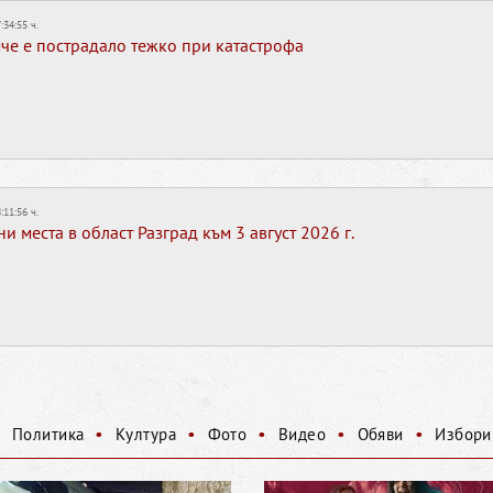
:34:55 ч.
е е пострадало тежко при катастрофа
:11:56 ч.
 места в област Разград към 3 август 2026 г.
•
•
•
•
•
•
Политика
Култура
Фото
Видео
Обяви
Избори