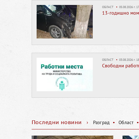
ОБЛАСТ
•
05.08.2026 г. 17
13-годишно момч
ОБЛАСТ
•
03.08.2026 г. 18
Свободни работни
Последни новини
›
•
Разград
Област