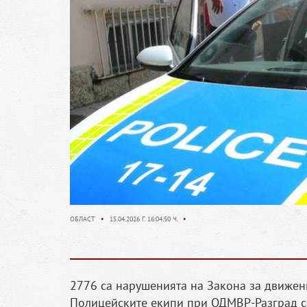
ОБЛАСТ
•
15.04.2026 Г. 16:04:50 Ч.
•
2776 са нарушенията на Закона за движени
Полицейските eкипи при ОДМВР-Разград са